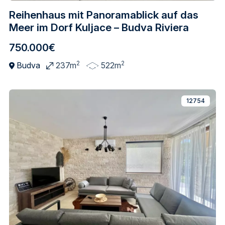
Reihenhaus mit Panoramablick auf das
Meer im Dorf Kuljace – Budva Riviera
750.000€
2
2
Budva
237m
522m
12754