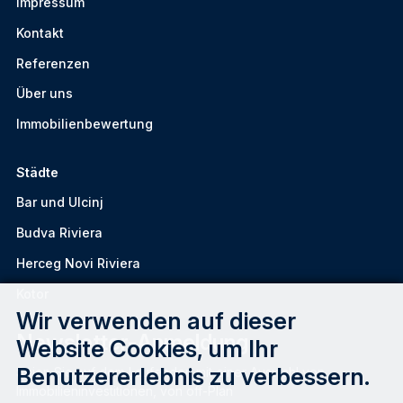
Impressum
Kontakt
Referenzen
Über uns
Immobilienbewertung
Städte
Bar und Ulcinj
Budva Riviera
Herceg Novi Riviera
Kotor
Wir verwenden auf dieser
Newsletter-Anmeldung
Website Cookies, um Ihr
Benutzererlebnis zu verbessern.
Seien Sie auf dem Laufenden mit einer Auswahl von
Immobilieninvestitionen, von off-Plan