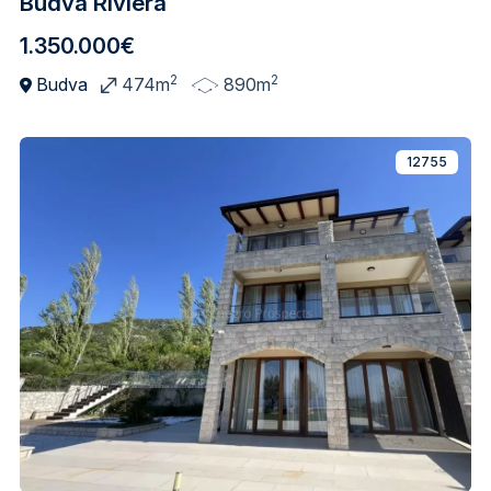
Budva Riviera
1.350.000€
2
2
Budva
474m
890m
12755