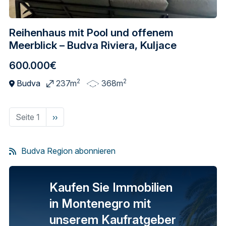
Reihenhaus mit Pool und offenem
Meerblick – Budva Riviera, Kuljace
600.000€
2
2
Budva
237m
368m
Seite 1
Nächste
››
Seite
Budva Region abonnieren
Kaufen Sie Immobilien
in Montenegro mit
unserem Kaufratgeber