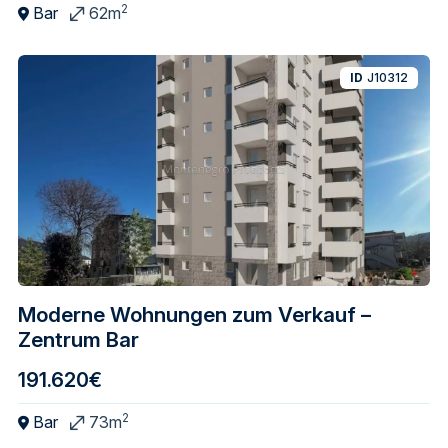
2
Bar
62m
ID
J10312
Moderne Wohnungen zum Verkauf –
Zentrum Bar
191.620€
2
Bar
73m