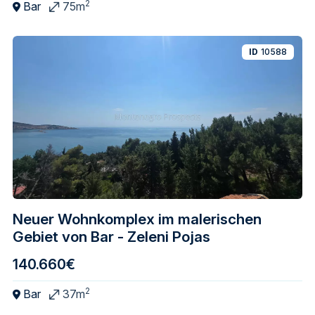
2
Bar
75m
ID
10588
Neuer Wohnkomplex im malerischen
Gebiet von Bar - Zeleni Pojas
140.660€
2
Bar
37m