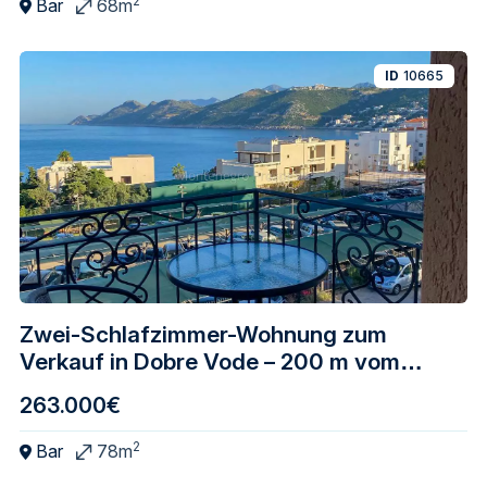
2
Bar
68m
ID
10665
Zwei-Schlafzimmer-Wohnung zum
Verkauf in Dobre Vode – 200 m vom
Meer entfernt
263.000€
2
Bar
78m