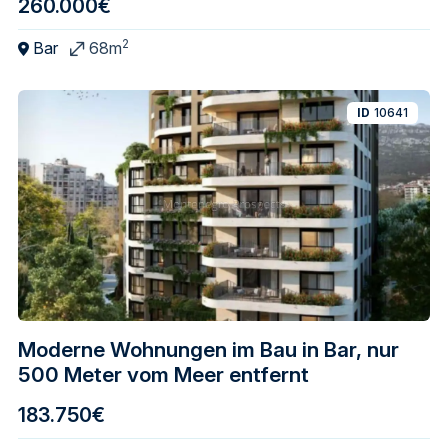
260.000€
2
Bar
68m
ID
10641
Moderne Wohnungen im Bau in Bar, nur
500 Meter vom Meer entfernt
183.750€