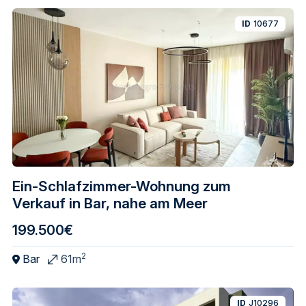
ID
10677
Ein-Schlafzimmer-Wohnung zum
Verkauf in Bar, nahe am Meer
199.500€
2
Bar
61m
ID
J10296