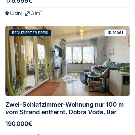
175.999€
2
Ulcinj
31m
REDUZIERTER PREIS
ID
10661
Zwei-Schlafzimmer-Wohnung nur 100 m
vom Strand entfernt, Dobra Voda, Bar
190.000€