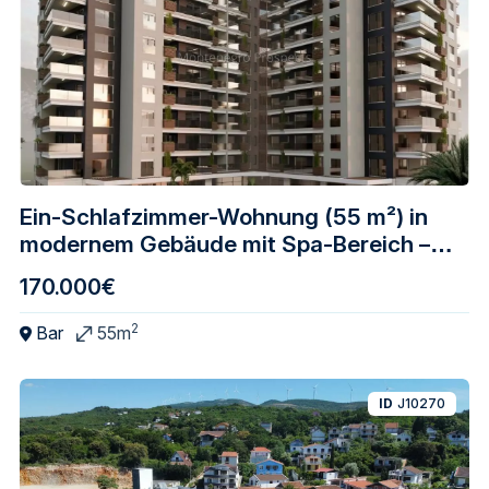
Ein-Schlafzimmer-Wohnung (55 m²) in
modernem Gebäude mit Spa-Bereich –
Zentrum Bar
170.000€
2
Bar
55m
ID
J10270