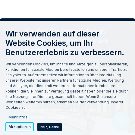
Kaufen Sie Immobilien in
Wir verwenden auf dieser
Montenegro mit unserem
Website Cookies, um Ihr
Kaufratgeber
Benutzererlebnis zu verbessern.
Wir verwenden Cookies, um Inhalte und Anzeigen zu personalisieren,
Holen Sie sich Expertenwissen mit
Funktionen für soziale Medien bereitzustellen und unseren Traffic zu
unserem KOSTENLOSEN
analysieren. Außerdem teilen wir Informationen über Ihre Nutzung
Immobilienkaufratgeber für Montenegro!
unserer Website mit unseren Partnern für soziale Medien, Werbung
und Analyse, die diese mit weiteren Informationen kombinieren
Erstellt von Profis mit jahrzehntelanger
können, die Sie ihnen zur Verfügung gestellt haben oder die sie durch
Erfahrung im Immobiliengeschäft. Geben
Ihre Nutzung ihrer Dienste gesammelt haben. Wenn Sie unsere
Sie einfach Ihre E-Mail-Adresse ein und
Webseiten weiterhin nutzen, stimmen Sie der Verwendung unserer
Cookies zu.
beginnen Sie noch heute Ihre Reise zur
perfekten Immobilie!
Mehr Infos
Chat w
Akzeptieren
Nein, Danke