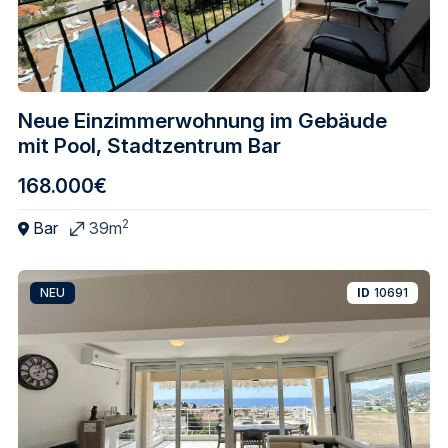
Neue Einzimmerwohnung im Gebäude
mit Pool, Stadtzentrum Bar
168.000€
2
Bar
39m
NEU
ID
10691