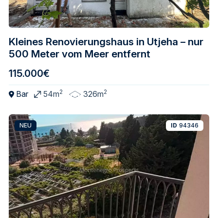
Kleines Renovierungshaus in Utjeha – nur
500 Meter vom Meer entfernt
115.000€
2
2
Bar
54m
326m
NEU
ID
94346