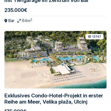
mit Tiefgarage im Zentrum von Bar
235.000€
2
Bar
64m
ID
13747
Exklusives Condo-Hotel-Projekt in erster
Reihe am Meer, Velika plaža, Ulcinj