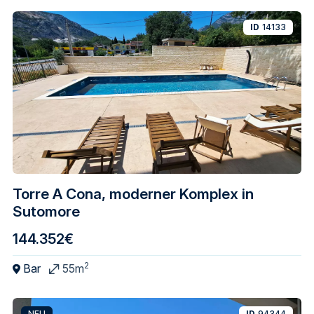
ID
14133
Torre A Cona, moderner Komplex in
Sutomore
144.352€
2
Bar
55m
NEU
ID
94344