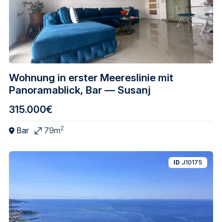
Wohnung in erster Meereslinie mit
Panoramablick, Bar — Susanj
315.000€
2
Bar
79m
ID
J10175