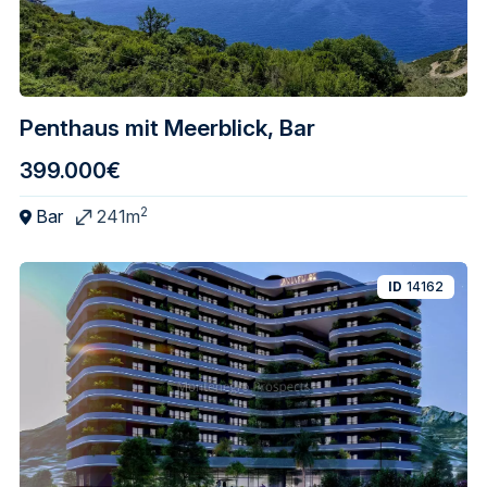
Penthaus mit Meerblick, Bar
399.000€
2
Bar
241m
ID
14162