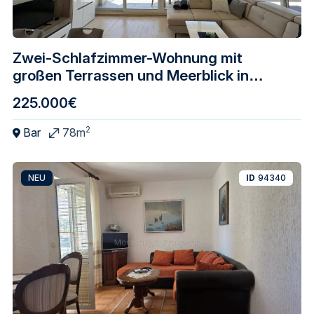
Zwei-Schlafzimmer-Wohnung mit
großen Terrassen und Meerblick in
Dobra Voda
225.000€
2
Bar
78m
NEU
ID
94340