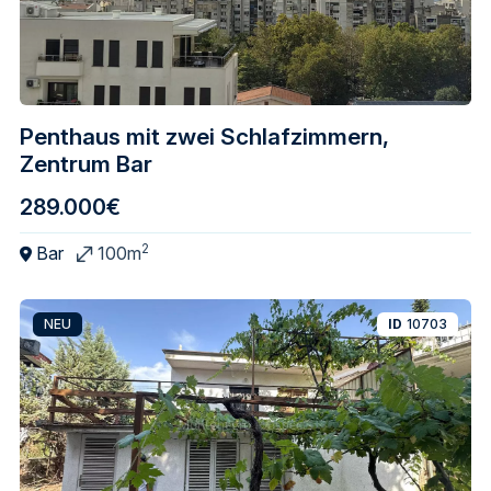
Penthaus mit zwei Schlafzimmern,
Zentrum Bar
289.000€
2
Bar
100m
NEU
ID
10703