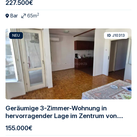
227.500€
2
Bar
65m
NEU
ID
J10313
Geräumige 3-Zimmer-Wohnung in
hervorragender Lage im Zentrum von
Bar zu verkaufen
155.000€