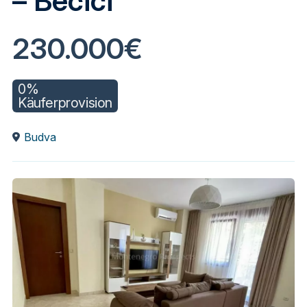
– Bečići
230.000€
0%
Käuferprovision
Budva