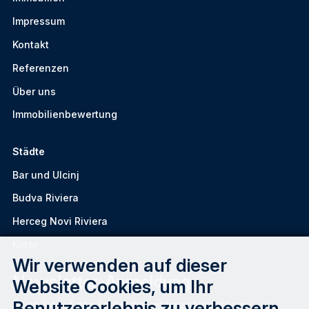
Impressum
Kontakt
Referenzen
Über uns
Immobilienbewertung
Städte
Bar und Ulcinj
Budva Riviera
Herceg Novi Riviera
Kotor
Wir verwenden auf dieser
Newsletter-Anmeldung
Website Cookies, um Ihr
Benutzererlebnis zu verbessern.
Seien Sie auf dem Laufenden mit einer Auswahl von