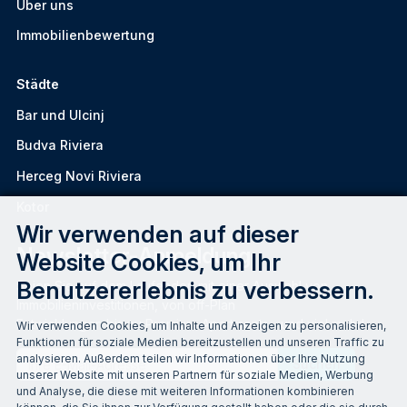
Über uns
Immobilienbewertung
Städte
Bar und Ulcinj
Budva Riviera
Herceg Novi Riviera
Kotor
Wir verwenden auf dieser
Newsletter-Anmeldung
Website Cookies, um Ihr
Benutzererlebnis zu verbessern.
Seien Sie auf dem Laufenden mit einer Auswahl von
Immobilieninvestitionen, von off-Plan
Entwicklungen bis zu Premium-Apartments ...und viel mehr!
Wir verwenden Cookies, um Inhalte und Anzeigen zu personalisieren,
Funktionen für soziale Medien bereitzustellen und unseren Traffic zu
Email
analysieren. Außerdem teilen wir Informationen über Ihre Nutzung
unserer Website mit unseren Partnern für soziale Medien, Werbung
und Analyse, die diese mit weiteren Informationen kombinieren