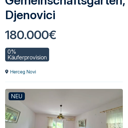
Gemeinschaftsgarten,
Djenovici
180.000€
0%
Käuferprovision
Herceg Novi
NEU