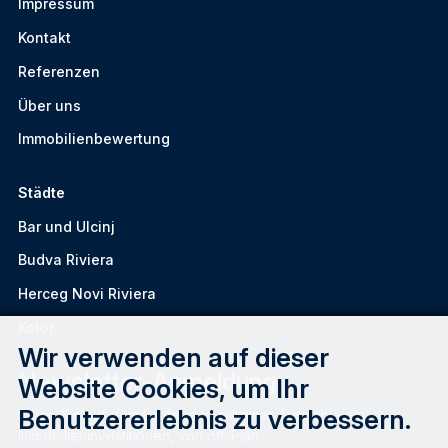
Impressum
Kontakt
Referenzen
Über uns
Immobilienbewertung
Städte
Bar und Ulcinj
Budva Riviera
Herceg Novi Riviera
Kotor
Wir verwenden auf dieser
Newsletter-Anmeldung
Website Cookies, um Ihr
Benutzererlebnis zu verbessern.
Seien Sie auf dem Laufenden mit einer Auswahl von
Immobilieninvestitionen, von off-Plan