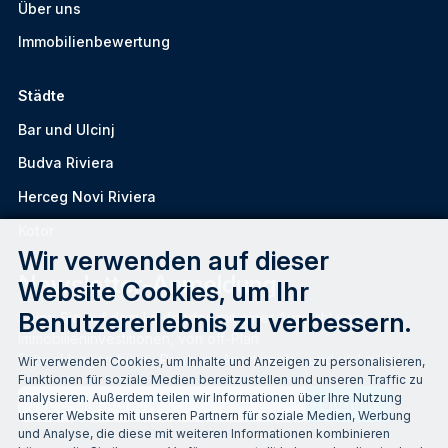
Über uns
Immobilienbewertung
Städte
Bar und Ulcinj
Budva Riviera
Herceg Novi Riviera
Kotor
Wir verwenden auf dieser
Newsletter-Anmeldung
Website Cookies, um Ihr
Benutzererlebnis zu verbessern.
Seien Sie auf dem Laufenden mit einer Auswahl von
Immobilieninvestitionen, von off-Plan
Entwicklungen bis zu Premium-Apartments ...und viel mehr!
Wir verwenden Cookies, um Inhalte und Anzeigen zu personalisieren,
Funktionen für soziale Medien bereitzustellen und unseren Traffic zu
Email
analysieren. Außerdem teilen wir Informationen über Ihre Nutzung
unserer Website mit unseren Partnern für soziale Medien, Werbung
und Analyse, die diese mit weiteren Informationen kombinieren